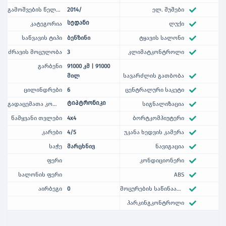
გამოშვების წელი / თვე
2014/
ელ. შუშები
სედანი
კატეგორია
ლუქი
საწვავის ტიპი
ბენზინი
ტყავის სალონი
ძრავის მოცულობა
3
კლიმატკონტროლი
გარბენი
91000 კმ | 91000
მილ
სავარძლის გათბობა
ცილინდრები
6
ცენტრალური საკეტი
ტიპტრონიკი
გადაცემათა კოლოფი
სიგნალიზაცია
წამყვანი თვლები
4x4
ბორტკომპიუტერი
კარები
4/5
უკანა ხედვის კამერა
საჭე
მარცხნივ
ნავიგაცია
ფერი
კონდიციონერი
სალონის ფერი
ABS
აირბეგი
0
მოცურების საწინააღმდეგო
პარკინგკონტროლი